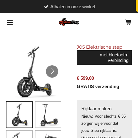
Afhalen in onze winkel
Ga
direct
naar
de
hoofdinhoud
J05 Elektrische step
met bluetooth-
verbinding
€ 599,00
GRATIS verzending
Rijklaar maken
Nieuw: Voor slechts € 35
zorgen wij ervoor dat
jouw Step rijklaar is.
Geen gedoe meer met