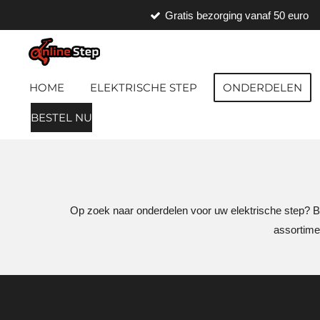
Gratis bezorging vanaf 50 euro
Ga
direct
naar
de
HOME
ELEKTRISCHE STEP
ONDERDELEN
hoofdinhoud
BESTEL NU
Op zoek naar onderdelen voor uw elektrische step? Bij
assortime