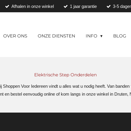
Afhalen in onze winkel
1 jaar garantie
3-5 dagen
OVER ONS
ONZE DIENSTEN
INFO
BLOG
Elektrische Step Onderdelen
 Shoppen Voor Iedereen vindt u alles wat u nodig heeft. Van banden to
nt en bestel eenvoudig online of kom langs in onze winkel in Druten, 