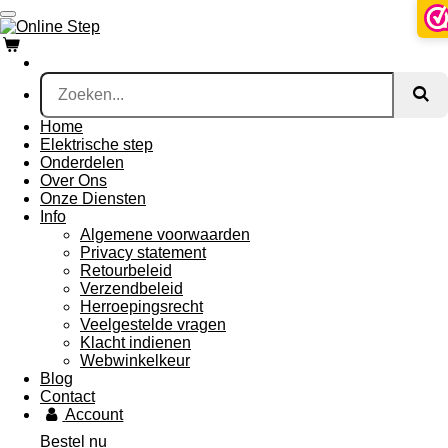
Ga
direct
naar
de
hoofdinhoud
Home
Elektrische step
Onderdelen
Over Ons
Onze Diensten
Info
Algemene voorwaarden
Privacy statement
Retourbeleid
Verzendbeleid
Herroepingsrecht
Veelgestelde vragen
Klacht indienen
Webwinkelkeur
Blog
Contact
Account
Bestel nu