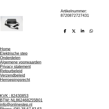
Artikelnummer:
8720872727431
D
D
S
D
e
e
h
e
l
e
a
l
e
l
r
e
n
e
n
Home
Elektrische step
Onderdelen
Algemene voorwaarden
Privacy statement
Retourbeleid
Verzendbeleid
Herroepingsrecht
KVK : 82430853
BTW: NL862468255B01
info@onlinestep.nl
Phone: (06) 38 67 83 63