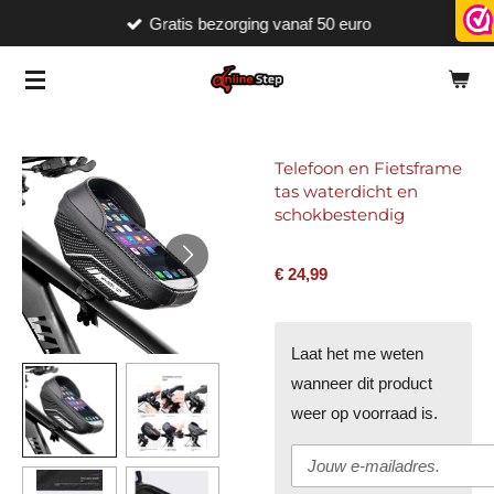
Gratis bezorging vanaf 50 euro
Ga
direct
naar
de
hoofdinhoud
Telefoon en Fietsframe
tas waterdicht en
schokbestendig
€ 24,99
Laat het me weten
wanneer dit product
weer op voorraad is.