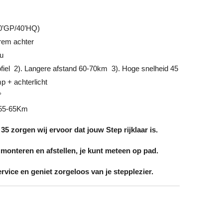
0’GP/40’HQ)
rem achter
u
fiel 2). Langere afstand 60-70km 3). Hoge snelheid 45
 + achterlicht
°
 55-65Km
35 zorgen wij ervoor dat jouw Step rijklaar is.
onteren en afstellen, je kunt meteen op pad.
rvice en geniet zorgeloos van je stepplezier.