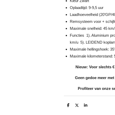
Kleur Zwart
Oplaadtijd: 9-9,5 uur
Laadhoeveelheid (20’GP/4
Remsysteem voor + schijf
Maximale snelheid: 45 km/
Functies 1). Aluminium pro
km/u 5). LEIDEND koplamp
Maximale hellingshoek: 35
Maximale kilometerstand:
Nieuw: Voor slechts € 
Geen gedoe meer met m
Profiteer van onze se
D
D
S
e
e
h
l
e
a