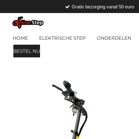
Gratis bezorging vanaf 50 euro
Ga
direct
naar
de
HOME
ELEKTRISCHE STEP
ONDERDELEN
hoofdinhoud
BESTEL NU