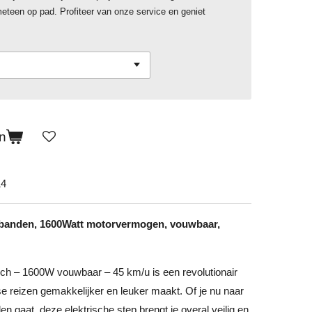
meteen op pad. Profiteer van onze service en geniet
n
14
h banden, 1600Watt motorvermogen, vouwbaar,
nch – 1600W vouwbaar – 45 km/u is een revolutionair
se reizen gemakkelijker en leuker maakt. Of je nu naar
en gaat, deze elektrische step brengt je overal veilig en