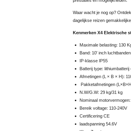
prestaties en mogelijkheden.
Waar wacht je nog op? Ontdek
dagelijkse reizen gemakkelijke
Kenmerken X4 Elektrische s
Maximale belasting: 130 K
Band: 10′ inch luchtbande
IP-klasse IP55
Batterij type: lithiumbatteri
Afmetingen (L × B × H): 1
Pakketafmetingen (L×B×H
N.W/G.W: 29 kg/31 kg
Nominaal motorvermogen: 8
Bereik voltage: 110-240V
Certificering CE
laadspanning 54.6V