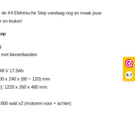
 de X4 Elektrische Step vandaag nog en maak jouw
r en leuker!
tep
g
n met binnenbanden
j 48 V 17.5Ah
8,7
100 x 240 x (80 ~ 120) mm
): 1220 x 260 x 480 mm
00 watt x2 (motoren voor + achter)