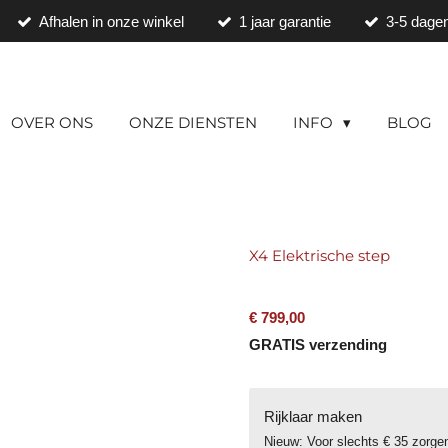
Afhalen in onze winkel
1 jaar garantie
3-5 dagen
OVER ONS
ONZE DIENSTEN
INFO
BLOG
X4 Elektrische step
€ 799,00
GRATIS verzending
Rijklaar maken
Nieuw: Voor slechts € 35 zorgen