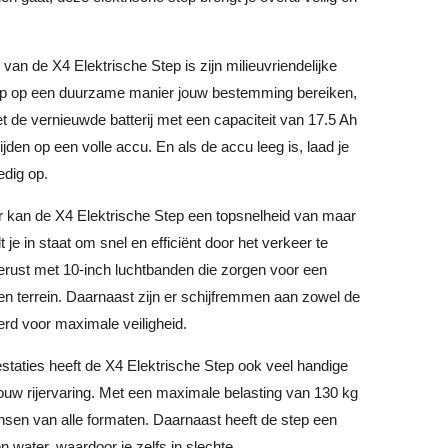
van de X4 Elektrische Step is zijn milieuvriendelijke
tep op een duurzame manier jouw bestemming bereiken,
et de vernieuwde batterij met een capaciteit van 17.5 Ah
rijden op een volle accu. En als de accu leeg is, laad je
edig op.
 kan de X4 Elektrische Step een topsnelheid van maar
lt je in staat om snel en efficiënt door het verkeer te
erust met 10-inch luchtbanden die zorgen voor een
ffen terrein. Daarnaast zijn er schijfremmen aan zowel de
eerd voor maximale veiligheid.
staties heeft de X4 Elektrische Step ook veel handige
ouw rijervaring. Met een maximale belasting van 130 kg
nsen van alle formaten. Daarnaast heeft de step een
 water, waardoor je zelfs in slechte