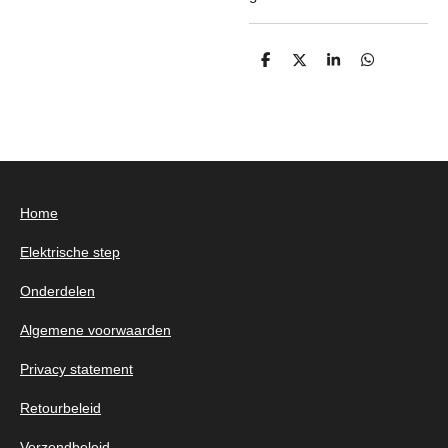
D
D
S
D
e
e
h
e
l
e
a
l
e
l
r
e
n
e
n
Home
Elektrische step
Onderdelen
Algemene voorwaarden
Privacy statement
Retourbeleid
Verzendbeleid