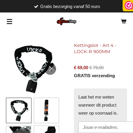
Gratis bezorging vanaf 50 euro
Ga
direct
naar
de
hoofdinhoud
Kettingslot - Art 4 -
LOCK-R 900MM
€ 69,00
€ 79,00
GRATIS verzending
Laat het me weten
wanneer dit product
weer op voorraad is.